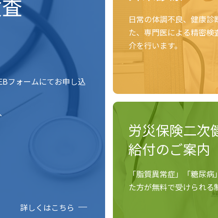
検査
日常の体調不良、健康診
た、専門医による精密検
介を行います。
EBフォームにてお申し込
、
労災保険二次
給付のご案内
「脂質異常症」「糖尿病
た方が無料で受けられる
詳しくはこちら