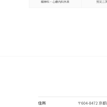
精神科・心療内科
外来
労災二
住所
〒604-8472